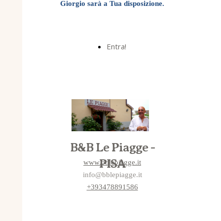
Giorgio sarà a Tua disposizione.
Entra!
B&B Le Piagge -
PISA
www.bblepiagge.it
info@bblepiagge.it
+393478891586