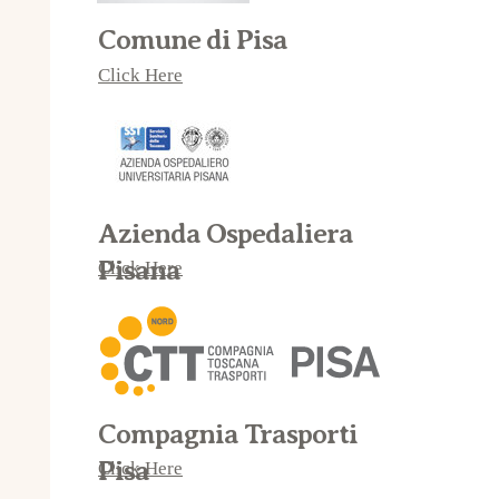
Comune di Pisa
Click Here
Azienda Ospedaliera
Pisana
Click Here
Compagnia Trasporti
Pisa
Click Here