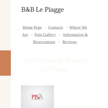
B&B Le Piagge
Home Page
-
Contacts
-
Where We
Are
-
Foto Gallery
-
Information &
Reservations
-
Reviews
Live PISA with The B&B
Le Piagge